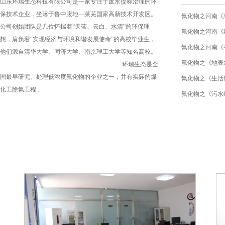
山东环瑞生态科技有限公司是一家专注于废水提标治理的环
保技术企业，坐落于鲁中腹地—莱芜国家高新技术开发区。
公司创始团队是几位怀揣着“天蓝、云白、水清”的环保理
想，肩负着“实现经济与环境和谐发展使命”的高校毕业生，
他们源自清华大学、同济大学、南京理工大学等知名高校。
氟化物之《地表水环
环瑞生态是全
国最早研究、处理低浓度氟化物的企业之一，并有实际的煤
氟化物之《生活饮用
化工除氟工程...
氟化物之《污水综合