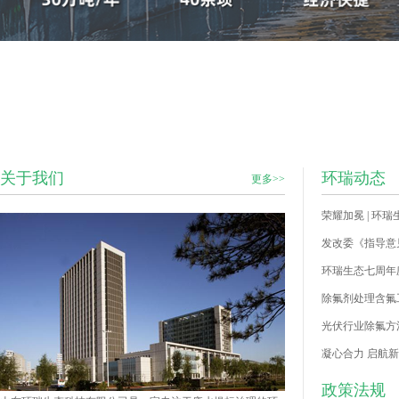
关于我们
环瑞动态
更多>>
荣耀加冕 | 
环瑞生态七周年
除氟剂处理含氟工
光伏行业除氟方
凝心合力 启航新
政策法规