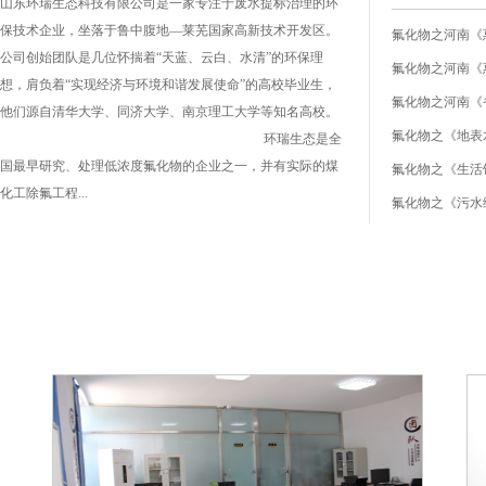
山东环瑞生态科技有限公司是一家专注于废水提标治理的环
保技术企业，坐落于鲁中腹地—莱芜国家高新技术开发区。
公司创始团队是几位怀揣着“天蓝、云白、水清”的环保理
想，肩负着“实现经济与环境和谐发展使命”的高校毕业生，
他们源自清华大学、同济大学、南京理工大学等知名高校。
氟化物之《地表水环
环瑞生态是全
国最早研究、处理低浓度氟化物的企业之一，并有实际的煤
氟化物之《生活饮用
化工除氟工程...
氟化物之《污水综合