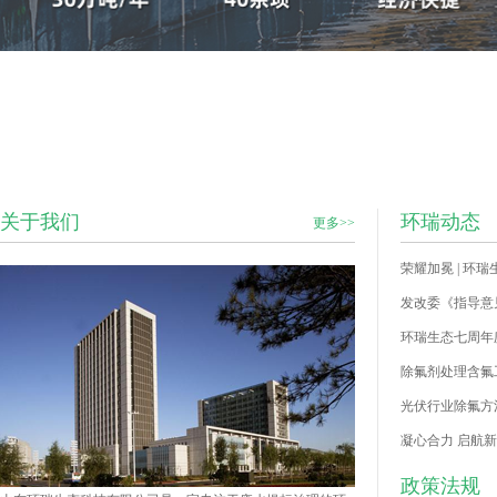
关于我们
环瑞动态
更多>>
荣耀加冕 | 
环瑞生态七周年
除氟剂处理含氟工
光伏行业除氟方
凝心合力 启航新
政策法规