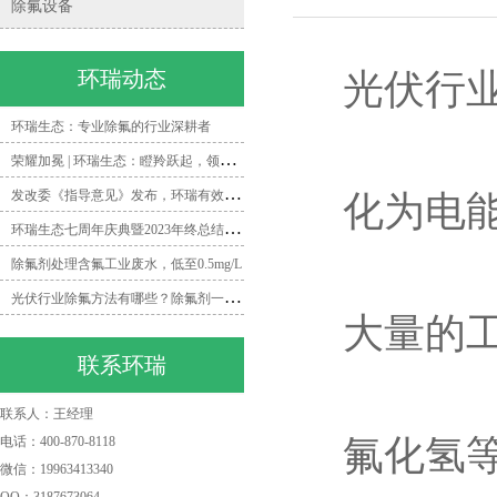
除氟设备
环瑞动态
光伏行
环瑞生态：专业除氟的行业深耕者
荣
耀加冕 | 环瑞生态：瞪羚跃起，领跑除氟领域新时代
发
改委《指导意见》发布，环瑞有效打造矿井水除氟一体化解决方案
化为电
环
瑞生态七周年庆典暨2023年终总结会圆满落幕
除氟剂处理含氟工业废水，低至0.5mg/L
光
伏行业除氟方法有哪些？除氟剂一招帮你搞定！
大量的
联系环瑞
联系人：王经理
氟化氢
电话：400-870-8118
微信：19963413340