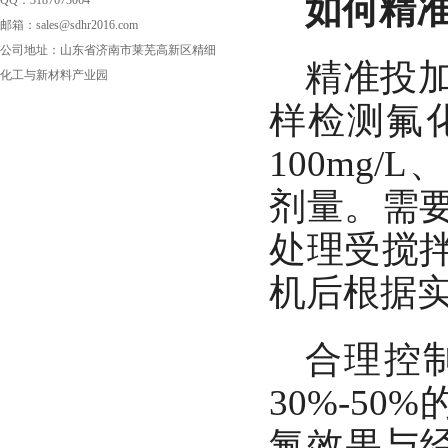
如何精
QQ：3187673064
邮箱：sales@sdhr2016.com
公司地址：山东省济南市莱芜高新区精细
精准投加
化工与新材料产业园
样检测氟化
100mg
剂量。需
处理受搅
机后根据
合理控
30%-5
氟效果与