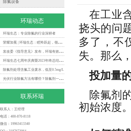
除氟设备
在工业
环瑞动态
挠头的问
环瑞生态：专业除氟的行业深耕者
多了，不
荣
耀加冕 | 环瑞生态：瞪羚跃起，领跑除氟领域新时代
发
改委《指导意见》发布，环瑞有效打造矿井水除氟一体化解决方案
失。那么
环
瑞生态七周年庆典暨2023年终总结会圆满落幕
除氟剂处理含氟工业废水，低至0.5mg/L
投加量
光
伏行业除氟方法有哪些？除氟剂一招帮你搞定！
除氟剂
联系环瑞
初始浓度
联系人：王经理
电话：400-870-8118
微信：19963413340