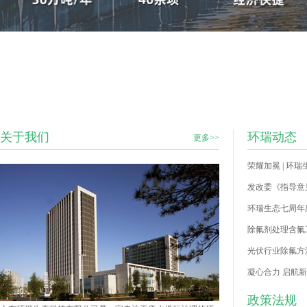
关于我们
环瑞动态
更多>>
荣耀加冕 | 
环瑞生态七周年
除氟剂处理含氟工
光伏行业除氟方
凝心合力 启航新
政策法规