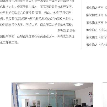
山东环瑞生态科技有限公司是一家专注于废水提标治理的环
保技术企业，坐落于鲁中腹地—莱芜国家高新技术开发区。
公司创始团队是几位怀揣着“天蓝、云白、水清”的环保理
想，肩负着“实现经济与环境和谐发展使命”的高校毕业生，
他们源自清华大学、同济大学、南京理工大学等知名高校。
氟化物之《地表水环
环瑞生态是全
国最早研究、处理低浓度氟化物的企业之一，并有实际的煤
氟化物之《生活饮用
化工除氟工程...
氟化物之《污水综合